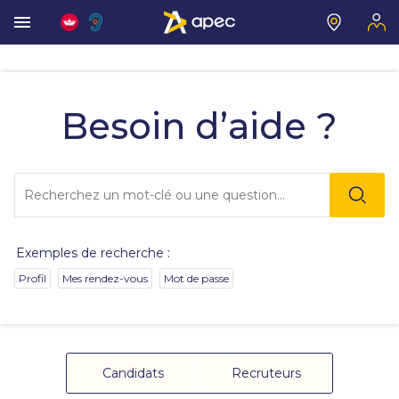
Vous
allez
être
Besoin d’aide ?
redirigé
vers
la
description
Lo
détaillée
l'o
de
sai
la
de
question.
va
Exemples de recherche :
da
la
Profil
Mes rendez-vous
Mot de passe
ba
de
re
de
su
s'
Candidats
Recruteurs
au
po