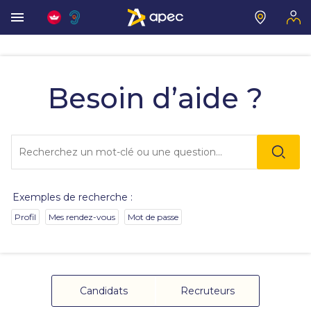
Vous
allez
être
Besoin d’aide ?
redirigé
vers
la
description
Lo
détaillée
l'o
de
sai
la
de
question.
va
Exemples de recherche :
da
la
Profil
Mes rendez-vous
Mot de passe
ba
de
re
de
su
s'
Candidats
Recruteurs
au
po