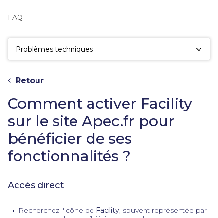
fac
la
FAQ
sé
Problèmes techniques
Retour
Comment activer Facility
sur le site Apec.fr pour
bénéficier de ses
fonctionnalités ?
Accès direct
Recherchez l'icône de
Facility
, souvent représentée par