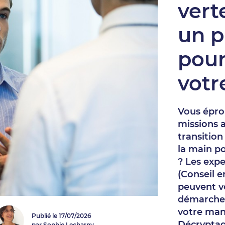
vert
un p
pour
votr
Vous épro
missions 
transition
la main p
? Les exp
(Conseil e
peuvent vo
démarche 
votre man
Publié le 17/07/2026
Décryptag
par Sophie Lecharny