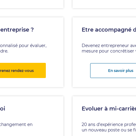
'entreprise ?
Etre accompagné da
sonnalisé pour évaluer,
Devenez entrepreneur av
ndre.
mesure pour concrétiser v
renez rendez-vous
En savoir plus
oi
Evoluer à mi-carriè
e changement en
20 ans d'expérience profe
un nouveau poste ou se f