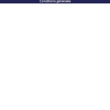
Conditions générales
Qui sommes nous ?
Accessibilité
Partenariats offres
Site corporate
Études Apec
Contact presse
« Vous avez une question ? »