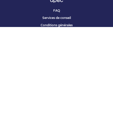
FAQ
Services de conseil
Conditions générales
Qui sommes nous ?
Accessibilité
Partenariats offres
Site corporate
Études Apec
Contact presse