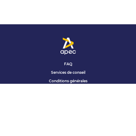
FAQ
Services de conseil
Conditions générales
Qui sommes nous ?
Accessibilité
Partenariats offres
Site corporate
Études Apec
Contact presse