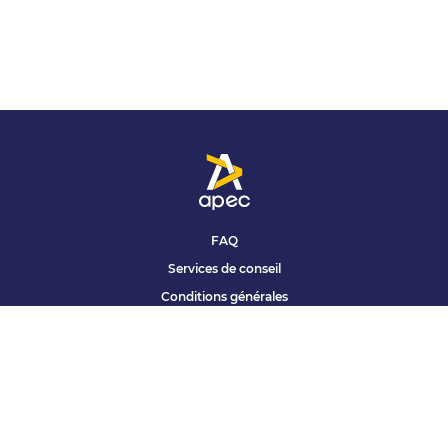
FAQ
Services de conseil
Conditions générales
Qui sommes nous ?
Accessibilité
Partenariats offres
Site corporate
Études Apec