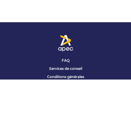
FAQ
Services de conseil
Conditions générales
Qui sommes nous ?
Accessibilité
Partenariats offres
Site corporate
Études Apec
Contact presse