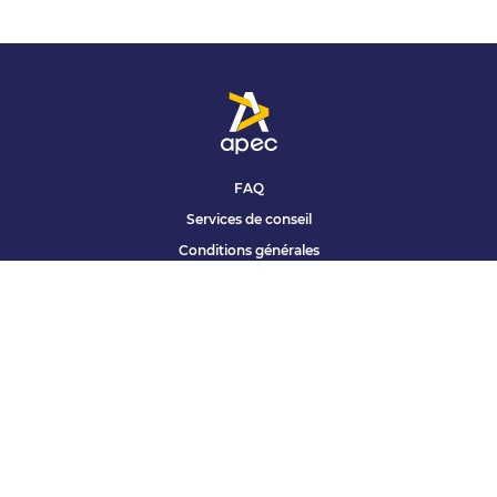
FAQ
Services de conseil
Conditions générales
Qui sommes nous ?
Accessibilité
Partenariats offres
Site corporate
Études Apec
Contact presse