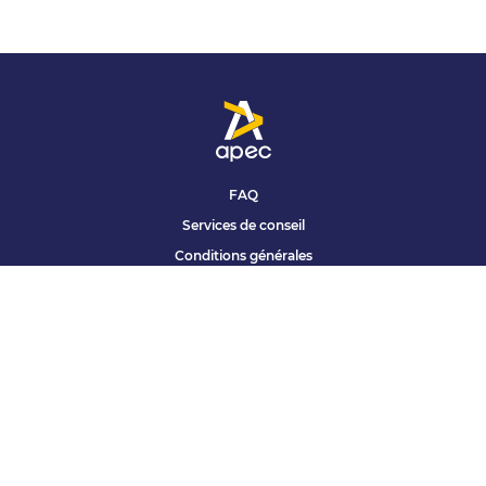
FAQ
Services de conseil
Conditions générales
Qui sommes nous ?
Accessibilité
Partenariats offres
Site corporate
Études Apec
Contact presse