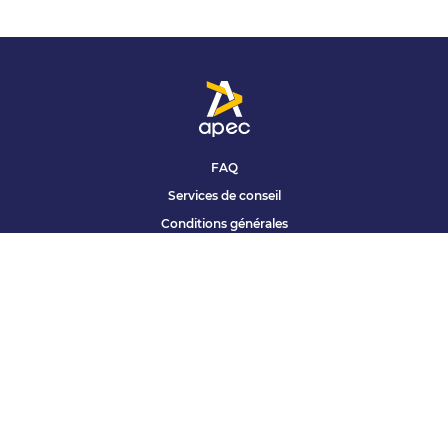
FAQ
Services de conseil
Conditions générales
Qui sommes nous ?
Accessibilité
Partenariats offres
Site corporate
Études Apec
Contact presse