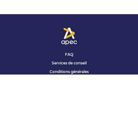
FAQ
Services de conseil
Conditions générales
Qui sommes nous ?
Accessibilité
Partenariats offres
Site corporate
Études Apec
Contact presse