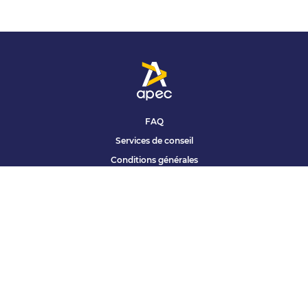
FAQ
Services de conseil
Conditions générales
Qui sommes nous ?
Accessibilité
Partenariats offres
Site corporate
Études Apec
Contact presse