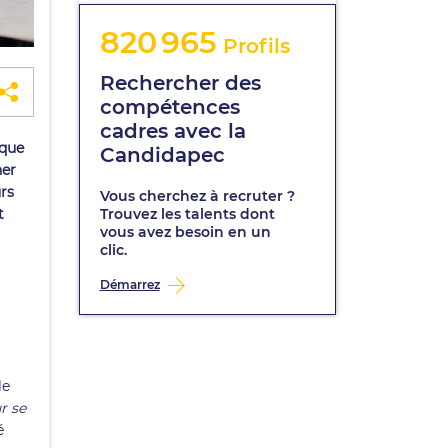
820 965
Profils
Rechercher des
compétences
cadres avec la
 que
Candidapec
ner
urs
Vous cherchez à recruter ?
t
Trouvez les talents dont
vous avez besoin en un
clic.
Démarrez
le
r se
é