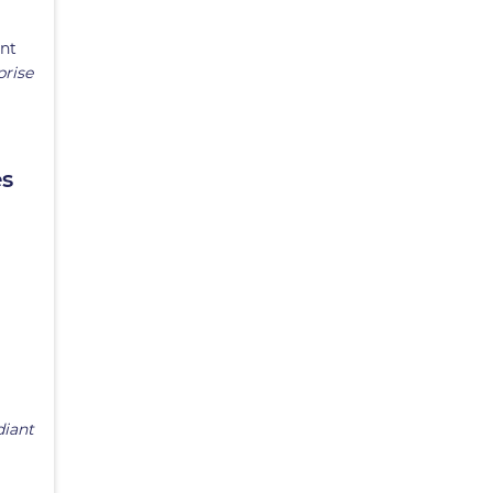
ent
prise
es
diant