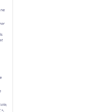
 ne
rer
ls
st
e
e
ole,
t
»,