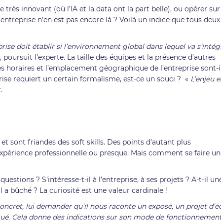
très innovant (où l’IA et la data ont la part belle), ou opérer sur
l’entreprise n’en est pas encore là ? Voilà un indice que tous deux
ise doit établir si l’environnement global dans lequel va s’intég
, poursuit l’experte. La taille des équipes et la présence d’autres
es horaires et l’emplacement géographique de l’entreprise sont-i
rise requiert un certain formalisme, est-ce un souci ? «
L’enjeu e
t.
t sont friandes des soft skills. Des points d’autant plus
xpérience professionnelle ou presque. Mais comment se faire un
uestions ? S’intéresse-t-il à l’entreprise, à ses projets ? A-t-il un
l a bûché ? La curiosité est une valeur cardinale !
oncret, lui demander qu’il nous raconte un exposé, un projet d’éc
 joué. Cela donne des indications sur son mode de fonctionnemen