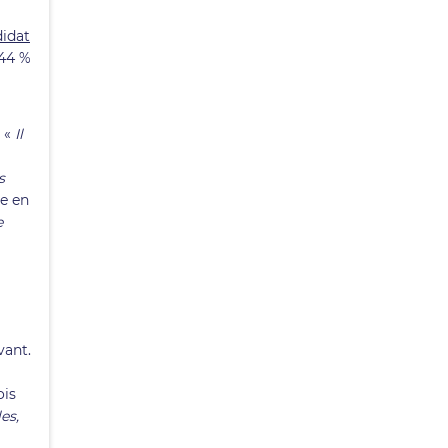
idat
 44 %
. «
Il
s
te en
e
vant.
ois
es,