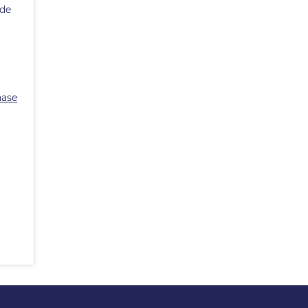
 de
hase