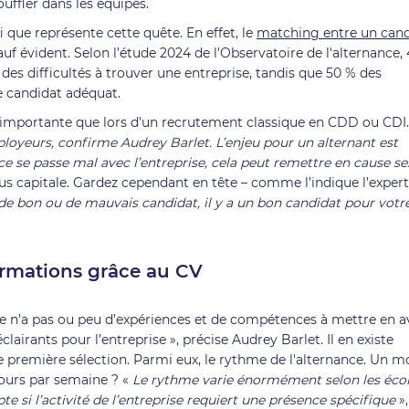
ouffler dans les équipes.
 que représente cette quête. En effet, le
matching entre un cand
sauf évident. Selon l’étude 2024 de l'Observatoire de l'alternance,
 des difficultés à trouver une entreprise, tandis que 50 % des
le candidat adéquat.
s importante que lors d’un recrutement classique en CDD ou CDI
loyeurs, confirme Audrey Barlet. L’enjeu pour un alternant est
nce se passe mal avec l’entreprise, cela peut remettre en cause se
us capitale. Gardez cependant en tête – comme l’indique l’exper
as de bon ou de mauvais candidat, il y a un bon candidat pour votr
ormations grâce au CV
nte n’a pas ou peu d’expériences et de compétences à mettre en a
airants pour l’entreprise », précise Audrey Barlet. Il en existe
 première sélection. Parmi eux, le rythme de l'alternance. Un m
jours par semaine ? «
Le rythme varie énormément selon les écol
 si l’activité de l’entreprise requiert une présence spécifique
»,