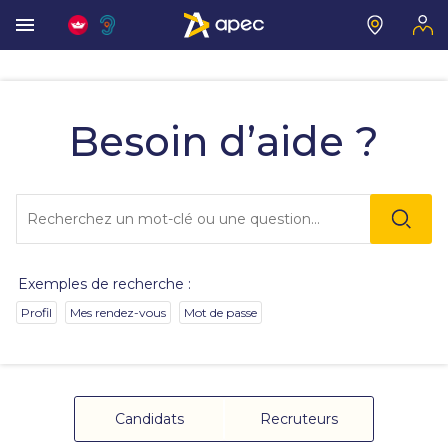
Les
informations
que
Besoin d’aide ?
vous
avez
sélectionnées
ont
Lo
été
l'o
chargées.
sai
Utilisez
de
la
va
touche
Exemples de recherche :
da
Tab
la
pour
Profil
Mes rendez-vous
Mot de passe
ba
naviguer
de
dans
re
le
de
contenu.
su
s'
Candidats
Recruteurs
au
po