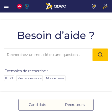
Vous
allez
être
Besoin d’aide ?
redirigé
vers
la
description
Lo
détaillée
l'o
de
sai
la
de
question.
va
Exemples de recherche :
da
la
Profil
Mes rendez-vous
Mot de passe
ba
de
re
de
su
s'
Candidats
Recruteurs
au
po