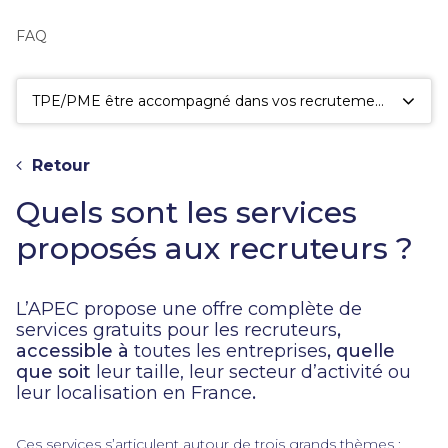
fac
la
FAQ
sé
TPE/PME être accompagné dans vos recrutements
Retour
Quels sont les services
proposés aux recruteurs ?
L’APEC propose une offre complète de
services gratuits pour les recruteurs
,
accessible à
toutes les entreprises
, quelle
que soit
leur taille, leur secteur d’activité ou
leur localisation en France
.
Ces services s’articulent autour de trois grands thèmes :