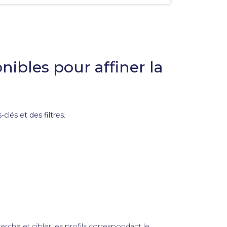
pour
faciliter
la
sélection.
onibles pour affiner la
clés et des filtres
.
erche et cibler les profils correspondant le