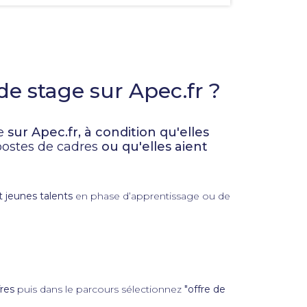
pour
faciliter
la
sélection.
 de stage sur Apec.fr ?
e
sur Apec.fr, à condition qu'elles
postes de cadres
ou qu'elles aient
t jeunes talents
en phase d’apprentissage ou de
fres
puis dans le parcours sélectionnez
"offre de