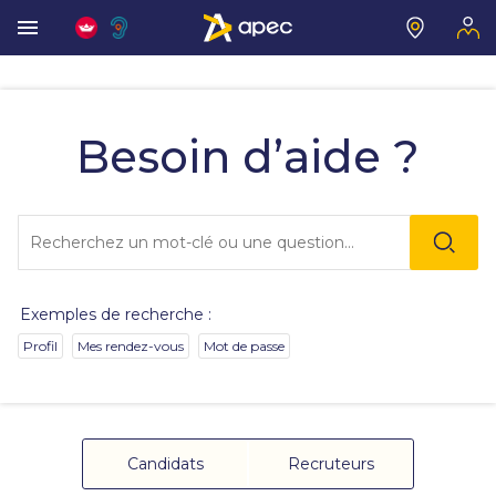
Vous
allez
être
Besoin d’aide ?
redirigé
vers
la
description
Lo
détaillée
l'o
de
sai
la
de
question.
va
Exemples de recherche :
da
la
Profil
Mes rendez-vous
Mot de passe
ba
de
re
de
su
s'
Candidats
Recruteurs
au
po