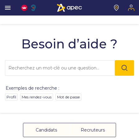
Vous
allez
être
Besoin d’aide ?
redirigé
vers
la
description
Lo
détaillée
l'o
de
sai
la
de
question.
va
Exemples de recherche :
da
la
Profil
Mes rendez-vous
Mot de passe
ba
de
re
de
su
s'
Candidats
Recruteurs
au
po