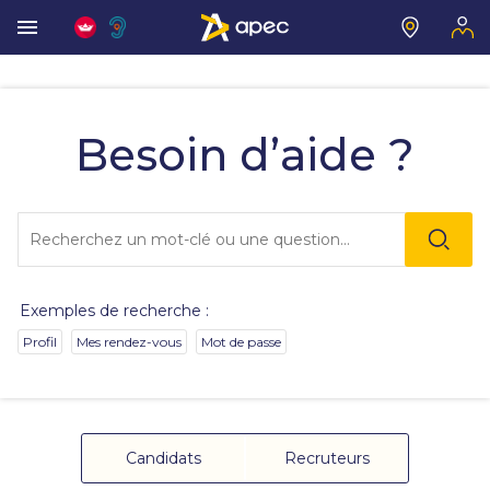
Vous
allez
être
Besoin d’aide ?
redirigé
vers
la
description
Lo
détaillée
l'o
de
sai
la
de
question.
va
Exemples de recherche :
da
la
Profil
Mes rendez-vous
Mot de passe
ba
de
re
de
su
s'
Candidats
Recruteurs
au
po