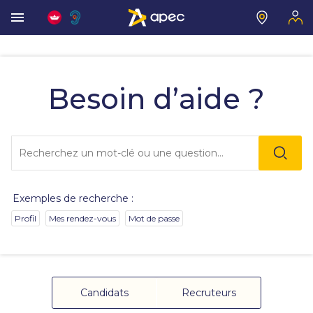
Vous
allez
être
Besoin d’aide ?
redirigé
vers
la
description
Lo
détaillée
l'o
de
sai
la
de
question.
va
Exemples de recherche :
da
la
Profil
Mes rendez-vous
Mot de passe
ba
de
re
de
su
s'
Candidats
Recruteurs
au
po