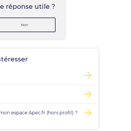
e réponse utile ?
Non
ntéresser
n espace Apec.fr (hors profil) ?