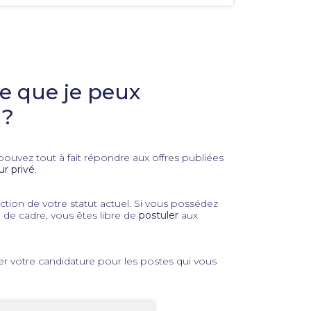
pour
faciliter
la
sélection.
ce que je peux
 ?
ouvez tout à fait répondre aux offres publiées
ur privé
.
ction de votre statut actuel. Si vous possédez
de cadre, vous êtes libre de
postuler
aux
r votre candidature pour les postes qui vous