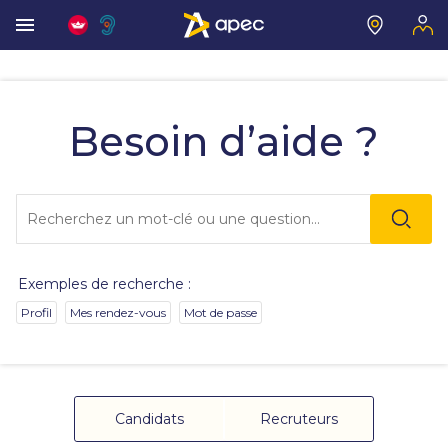
Vous
allez
être
Besoin d’aide ?
redirigé
vers
la
description
Lo
détaillée
l'o
de
sai
la
de
question.
va
Exemples de recherche :
da
la
Profil
Mes rendez-vous
Mot de passe
ba
de
re
de
su
s'
Candidats
Recruteurs
au
po