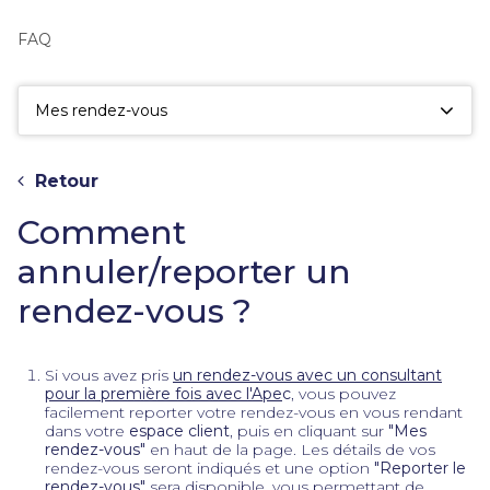
fac
la
FAQ
sé
Mes rendez-vous
Retour
Comment
annuler/reporter un
rendez-vous ?
Si vous avez pris
un rendez-vous avec un consultant
pour la première fois avec l'Ape
c
, vous pouvez
facilement reporter votre rendez-vous en vous rendant
dans votre
espace client
, puis en cliquant sur
"Mes
rendez-vous"
en haut de la page. Les détails de vos
rendez-vous seront indiqués et une option
"Reporter le
rendez-vous"
sera disponible, vous permettant de