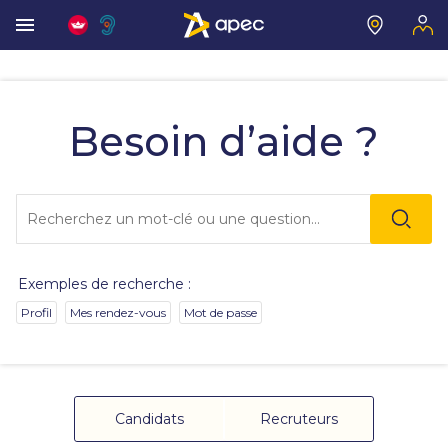
Vous
allez
être
Besoin d’aide ?
redirigé
vers
la
description
Lo
détaillée
l'o
de
sai
la
de
question.
va
Exemples de recherche :
da
la
Profil
Mes rendez-vous
Mot de passe
ba
de
re
de
su
s'
Candidats
Recruteurs
au
po