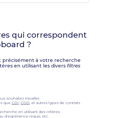
pour
faciliter
la
sélection.
res qui correspondent
bboard ?
 précisément à votre recherche
itères en utilisant les divers
filtres
us souhaitez travailler.
les que
CDI
,
CDD
, et autres types de contrats
echerche en utilisant des critères
u d'expérience requis, etc.