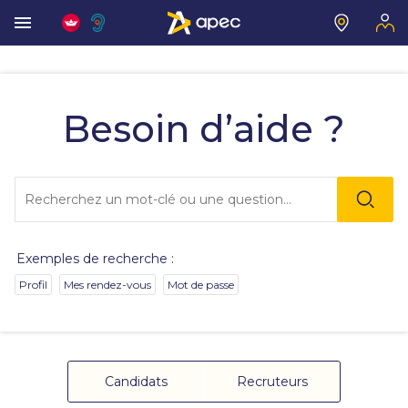
Vous
allez
être
Besoin d’aide ?
redirigé
vers
la
description
Lo
détaillée
l'o
de
sai
la
de
question.
va
Exemples de recherche :
da
la
Profil
Mes rendez-vous
Mot de passe
ba
de
re
de
su
s'
Candidats
Recruteurs
au
po