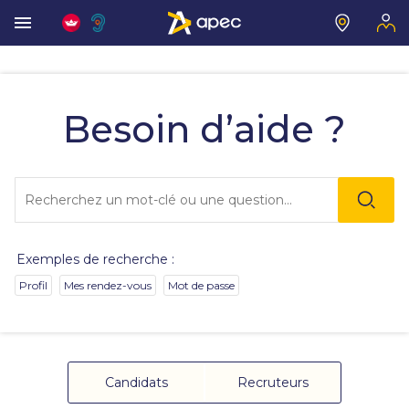
Vous
allez
être
Besoin d’aide ?
redirigé
vers
la
description
Lo
détaillée
l'o
de
sai
la
de
question.
va
Exemples de recherche :
da
la
Profil
Mes rendez-vous
Mot de passe
ba
de
re
de
su
s'
Candidats
Recruteurs
au
po