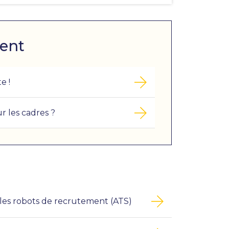
pour
faciliter
la
sélection.
ent
e !
 les cadres ?
s les robots de recrutement (ATS)