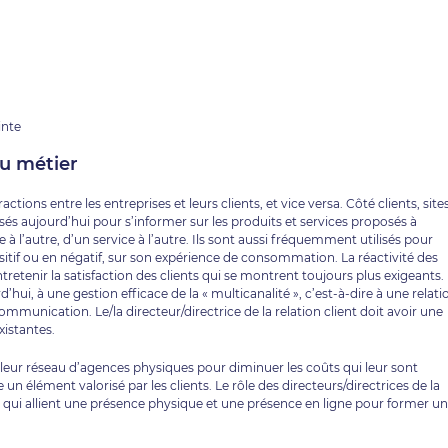
inte
du métier
ctions entre les entreprises et leurs clients, et vice versa. Côté clients, site
s aujourd’hui pour s’informer sur les produits et services proposés à
 l’autre, d’un service à l’autre. Ils sont aussi fréquemment utilisés pour
tif ou en négatif, sur son expérience de consommation. La réactivité des
entretenir la satisfaction des clients qui se montrent toujours plus exigeants.
hui, à une gestion efficace de la « multicanalité », c’est-à-dire à une relati
munication. Le/la directeur/directrice de la relation client doit avoir une
istantes.
leur réseau d’agences physiques pour diminuer les coûts qui leur sont
 un élément valorisé par les clients. Le rôle des directeurs/directrices de la
es qui allient une présence physique et une présence en ligne pour former un