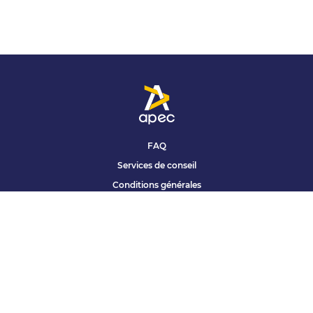
FAQ
Services de conseil
Conditions générales
Qui sommes nous ?
Accessibilité
Partenariats offres
Site corporate
Études Apec
Contact presse