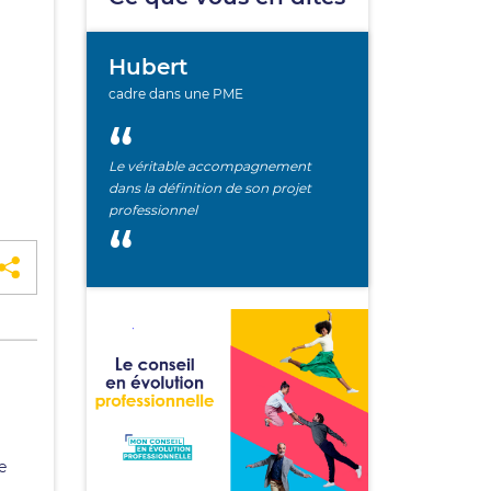
Hubert
cadre dans une PME
Le véritable accompagnement
dans la définition de son projet
professionnel
e