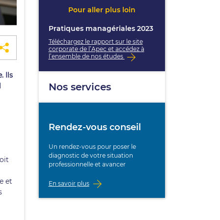
Pour aller plus loin
Pratiques managériales 2023
Téléchargez le rapport sur le site
corporate de l’Apec et accédez à
l’ensemble de nos études
 Ils
Nos services
l
Rendez-vous conseil
Un rendez-vous pour poser le
diagnostic de votre situation
oit
professionnelle et avancer
e et
En savoir plus
s