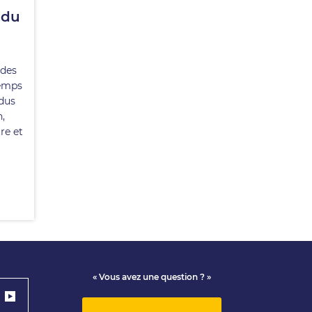
 du
 des
temps
idus
,
re et
« Vous avez une question ? »