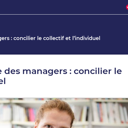
: concilier le collectif et l’individuel
des managers : concilier le
el