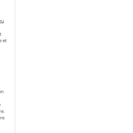
eu
t
e et
en
e
re.
ère