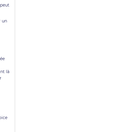
 peut
r un
tée
nt là
r
oice