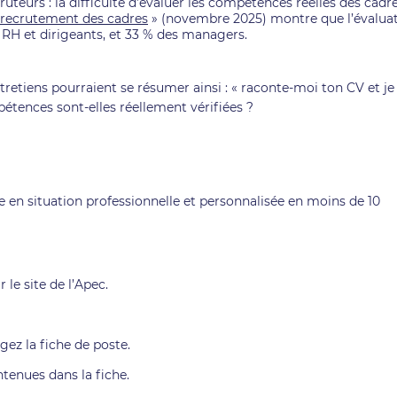
uteurs : la difficulté d’évaluer les compétences réelles des cadre
e recrutement des cadres
» (novembre 2025) montre que l’évalua
 RH et dirigeants, et 33 % des managers.
retiens pourraient se résumer ainsi : « raconte-moi ton CV et je
étences sont-elles réellement vérifiées ?
 en situation professionnelle et personnalisée en moins de 10
le site de l’Apec.
gez la fiche de poste.
tenues dans la fiche.