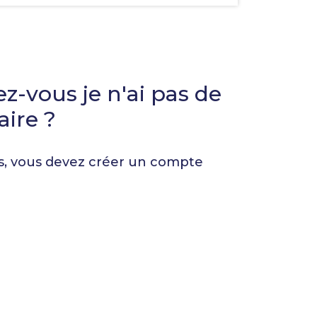
pour
faciliter
la
sélection.
z-vous je n'ai pas de
ire ?
s, vous devez créer un compte