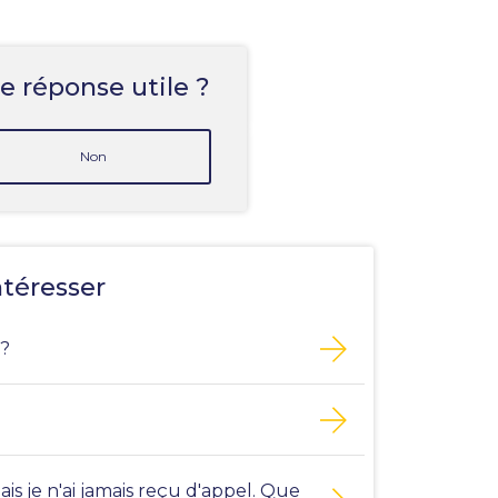
e réponse utile ?
Non
ntéresser
 ?
s je n'ai jamais reçu d'appel. Que