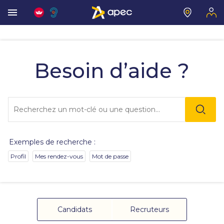
Vous
allez
être
Besoin d’aide ?
redirigé
vers
la
description
Lo
détaillée
l'o
de
sai
la
de
question.
va
Exemples de recherche :
da
la
Profil
Mes rendez-vous
Mot de passe
ba
de
re
de
su
s'
Candidats
Recruteurs
au
po