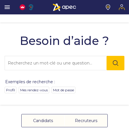
Vous
allez
être
Besoin d’aide ?
redirigé
vers
la
description
Lo
détaillée
l'o
de
sai
la
de
question.
va
Exemples de recherche :
da
la
Profil
Mes rendez-vous
Mot de passe
ba
de
re
de
su
s'
Candidats
Recruteurs
au
po