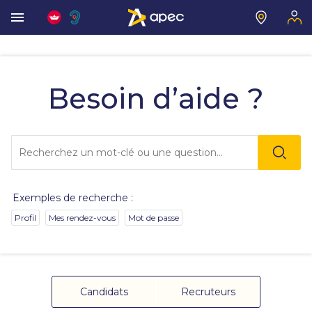
Vous
allez
être
Besoin d’aide ?
redirigé
vers
la
description
Lo
détaillée
l'o
de
sai
la
de
question.
va
Exemples de recherche :
da
la
Profil
Mes rendez-vous
Mot de passe
ba
de
re
de
su
s'
Candidats
Recruteurs
au
po