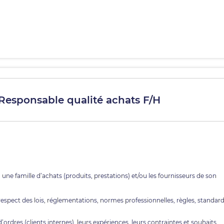
- Responsable qualité achats F/H
 une famille d’achats (produits, prestations) et/ou les fournisseurs de son
respect des lois, réglementations, normes professionnelles, règles, standard
ordres (clients internes), leurs expériences, leurs contraintes et souhaits,