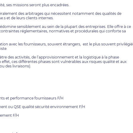
ité, ses missions seront plus encadrées.
néralement des arbitrages qui nécessitent notamment des qualités de
s et de leurs clients internes.
rédomine sensiblement au sein de la plupart des entreprises. Elle offre à ce
 contraintes réglementaires, normatives et procédurales qui conforte sa
elation avec les fournisseurs, souvent étrangers, est le plus souvent privilégié
iste.
ètre des activités, de l’approvisionnement et la logistique à la phase
 effet, ces différentes phases sont vulnérables aux risques qualité et aux
ou des livraisons).
ts et performance fournisseurs F/H
ment ou QSE qualité sécurité environnement F/H
nnement F/H