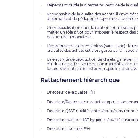
Dépendant du/de la directeur/directrice de la qual
Responsable de la qualité des achats, il émet gé
diplomatie et de pédagogie auprès des acheteur.se.
Une spécialisation dans la relation fournisseurs p
métier un rôle pivot pour imposer le respect des
position de négociateur.
L'entreprise travaille en fabless (sans usine) : la r
la qualité des achats est alors gérée par un spécial
Une activité de production tend à élargir le périm
d’industrialisation, voire de commercialisation. En
facteurs de criticité (surstocks, rupture de stocks 
Rattachement hiérarchique
Directeur de la qualité F/H
Directeur/Responsable achats, approvisionnemen
Directeur QSSE qualité santé sécurité environne
Directeur qualité - HSE hygiène sécurité enviro
Directeur industriel F/H