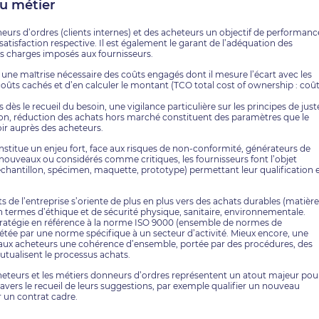
du métier
eurs d’ordres (clients internes) et des acheteurs un objectif de performanc
 satisfaction respective. Il est également le garant de l’adéquation des
des charges imposés aux fournisseurs.
une maîtrise nécessaire des coûts engagés dont il mesure l’écart avec les
coûts cachés et d’en calculer le montant (TCO total cost of ownership : coû
 dès le recueil du besoin, une vigilance particulière sur les principes de just
tion, réduction des achats hors marché constituent des paramètres que le
ir auprès des acheteurs.
onstitue un enjeu fort, face aux risques de non-conformité, générateurs de
, nouveaux ou considérés comme critiques, les fournisseurs font l’objet
i, échantillon, spécimen, maquette, prototype) permettant leur qualification 
ts de l’entreprise s’oriente de plus en plus vers des achats durables (matièr
en termes d’éthique et de sécurité physique, sanitaire, environnementale.
 stratégie en référence à la norme ISO 9000 (ensemble de normes de
ée par une norme spécifique à un secteur d’activité. Mieux encore, une
it aux acheteurs une cohérence d’ensemble, portée par des procédures, des
utualisent le processus achats.
cheteurs et les métiers donneurs d’ordres représentent un atout majeur pou
ravers le recueil de leurs suggestions, par exemple qualifier un nouveau
r un contrat cadre.