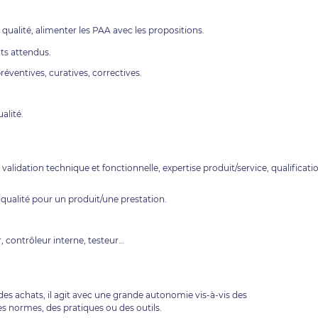
ualité, alimenter les PAA avec les propositions.
ats attendus.
préventives, curatives, correctives.
alité.
 validation technique et fonctionnelle, expertise produit/service, qualificati
 qualité pour un produit/une prestation.
, contrôleur interne, testeur…
des achats, il agit avec une grande autonomie vis-à-vis des
es normes, des pratiques ou des outils.