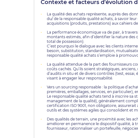
Contexte et facteurs d'évolution 
La qualité des achats représente, auprès des donn
du/ de la responsable qualité achats, à savoir leur
acquisitions (produits, prestations) aux cahiers 
La performance économique va de pair, à travers 
montants estimés, afin d’identifier la nature des 
total de possession).
C’est pourquoi le dialogue avec les clients internes
besoin, substitution, standardisation, mutualisa
responsable qualité achats s’emploie à promouvo
La qualité attendue de la part des fournisseurs c
coûts cachés. Qu’ils soient stratégiques, anciens
d’audits in situ et de divers contrôles (test, essa
visant à engager leur responsabilité.
Vers un sourcing responsable : la politique d’acha
premières, emballages, services, en particulier), 
Le responsable qualité achats tend à inscrire sa
management de la qualité), généralement complét
certification ISO 9001, non obligatoire, assurera
outils et des systèmes agiles qui consolident et m
Des qualités de terrain, une proximité avec les a
améliorer en permanence le dispositif qualité, à t
fournisseur, rationnaliser un portefeuille, négocie