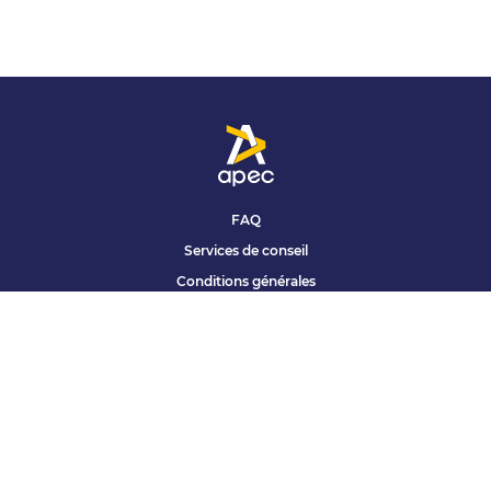
FAQ
Services de conseil
Conditions générales
Qui sommes nous ?
Accessibilité
Partenariats offres
Site corporate
Études Apec
Contact presse