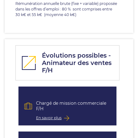
Rémunération annuelle brute (fixe + variable) proposée
dans les offres d’emploi : 80 % sont comprises entre
30 k€ et 55 k€ (moyenne 40 k€)
Évolutions possibles -
Animateur des ventes
F/H
Chargé de mission commerciale
F/H
En savoir plus