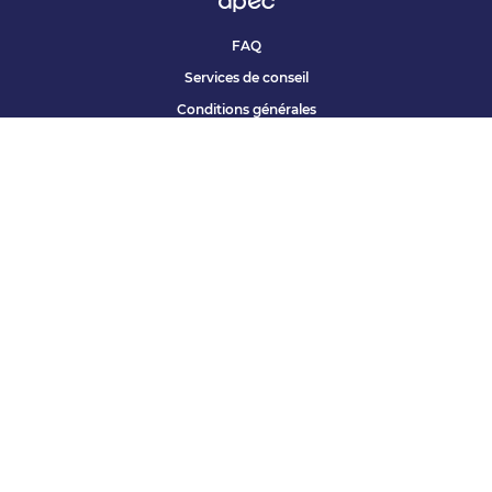
FAQ
Services de conseil
Conditions générales
Qui sommes nous ?
Accessibilité
Partenariats offres
Site corporate
Études Apec
Contact presse