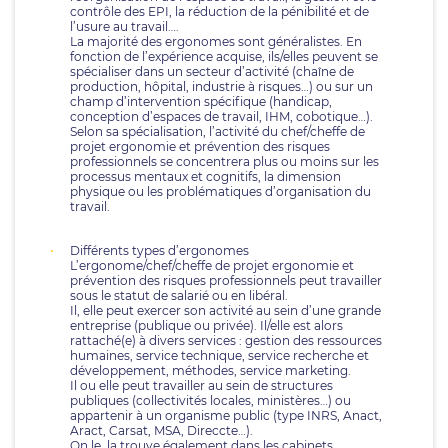
contrôle des EPI, la réduction de la pénibilité et de
l’usure au travail….
La majorité des ergonomes sont généralistes. En
fonction de l’expérience acquise, ils/elles peuvent se
spécialiser dans un secteur d’activité (chaîne de
production, hôpital, industrie à risques…) ou sur un
champ d’intervention spécifique (handicap,
conception d’espaces de travail, IHM, cobotique…).
Selon sa spécialisation, l’activité du chef/cheffe de
projet ergonomie et prévention des risques
professionnels se concentrera plus ou moins sur les
processus mentaux et cognitifs, la dimension
physique ou les problématiques d’organisation du
travail.
Différents types d’ergonomes
L’ergonome/chef/cheffe de projet ergonomie et
prévention des risques professionnels peut travailler
sous le statut de salarié ou en libéral.
Il, elle peut exercer son activité au sein d’une grande
entreprise (publique ou privée). Il/elle est alors
rattaché(e) à divers services : gestion des ressources
humaines, service technique, service recherche et
développement, méthodes, service marketing.
Il ou elle peut travailler au sein de structures
publiques (collectivités locales, ministères…) ou
appartenir à un organisme public (type INRS, Anact,
Aract, Carsat, MSA, Direccte…).
On le, la trouve également dans les cabinets