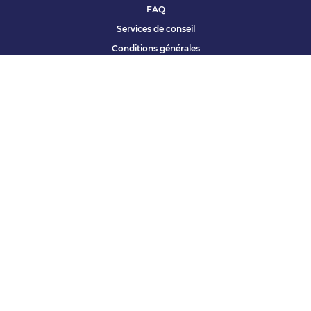
FAQ
Services de conseil
Conditions générales
Qui sommes nous ?
Accessibilité
Partenariats offres
Site corporate
Études Apec
Contact presse