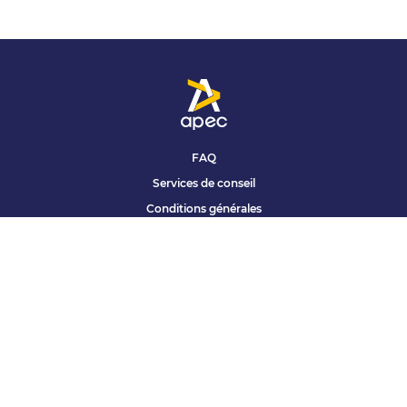
FAQ
Services de conseil
Conditions générales
Qui sommes nous ?
Accessibilité
Partenariats offres
Site corporate
Études Apec
Contact presse