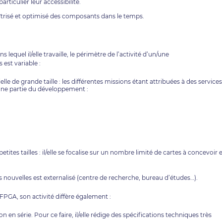
rticulier leur accessibilité.
îtrisé et optimisé des composants dans le temps.
ns lequel il/elle travaille, le périmètre de l’activité d’un/une
st variable :
lle de grande taille : les différentes missions étant attribuées à des services
’une partie du développement :
etites tailles : il/elle se focalise sur un nombre limité de cartes à concevoir 
 nouvelles est externalisé (centre de recherche, bureau d’études…).
 FPGA, son activité diffère également :
n en série. Pour ce faire, il/elle rédige des spécifications techniques très