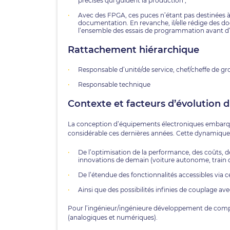
précises qui guident la production ;
Avec des FPGA, ces puces n’étant pas destinées à ê
documentation. En revanche, il/elle rédige des d
l’ensemble des essais de programmation avant d’o
Rattachement hiérarchique
Responsable d’unité/de service, chef/cheffe de g
Responsable technique
Contexte et facteurs d’évolution 
La conception d’équipements électroniques embarqu
considérable ces dernières années. Cette dynamique 
De l’optimisation de la performance, des coûts, de la
innovations de demain (voiture autonome, train d
De l’étendue des fonctionnalités accessibles via c
Ainsi que des possibilités infinies de couplage a
Pour l’ingénieur/ingénieure développement de compos
(analogiques et numériques).