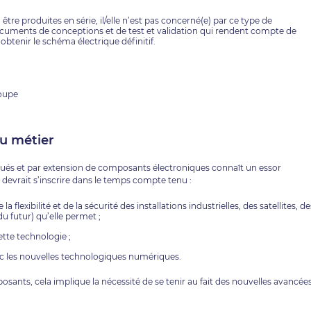
tre produites en série, il/elle n’est pas concerné(e) par ce type de
ocuments de conceptions et de test et validation qui rendent compte de
btenir le schéma électrique définitif.
roupe
du métier
és et par extension de composants électroniques connaît un essor
devrait s’inscrire dans le temps compte tenu :
 flexibilité et de la sécurité des installations industrielles, des satellites, de
u futur) qu’elle permet ;
ette technologie ;
vec les nouvelles technologiques numériques.
ants, cela implique la nécessité de se tenir au fait des nouvelles avancée