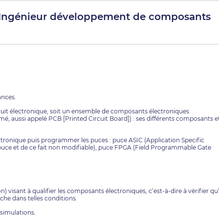
 - Ingénieur développement de composants
ances.
circuit électronique, soit un ensemble de composants électroniques
imé, aussi appelé PCB [Printed Circuit Board]) : ses différents composants e
ctronique puis programmer les puces : puce ASIC (Application Specific
e puce et de ce fait non modifiable), puce FPGA (Field Programmable Gate
) visant à qualifier les composants électroniques, c’est-à-dire à vérifier qu’
âche dans telles conditions.
 simulations.