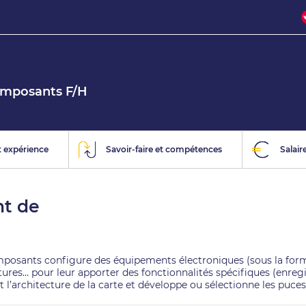
omposants F/H
 expérience
Savoir-faire et compétences
Salair
t de
osants configure des équipements électroniques (sous la forme
tures… pour leur apporter des fonctionnalités spécifiques (enreg
t l’architecture de la carte et développe ou sélectionne les puce