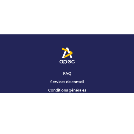
FAQ
Services de conseil
Conditions générales
Qui sommes nous ?
Accessibilité
Partenariats offres
Site corporate
Études Apec