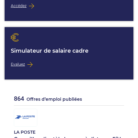
Accédez
Simulateur de salaire cadre
Evaluez
864
Offres d’emploi publiées
LA POSTE