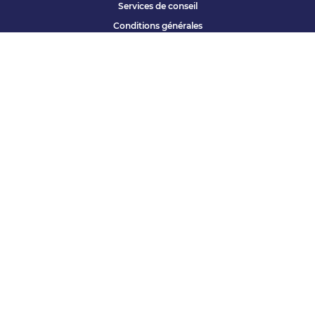
Services de conseil
Conditions générales
Qui sommes nous ?
Accessibilité
Partenariats offres
Site corporate
Études Apec
Contact presse
« Vous avez une question ? »