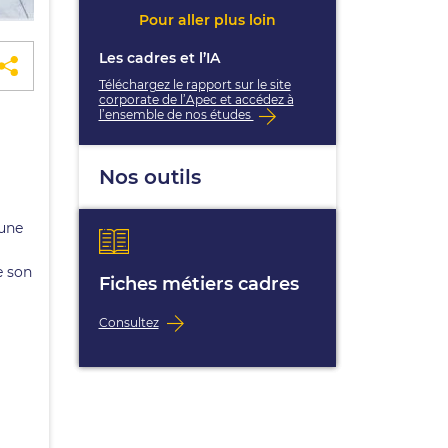
Pour aller plus loin
Les cadres et l’IA
Téléchargez le rapport sur le site
corporate de l’Apec et accédez à
l’ensemble de nos études
Nos outils
 une
e son
Fiches métiers cadres
Consultez
t