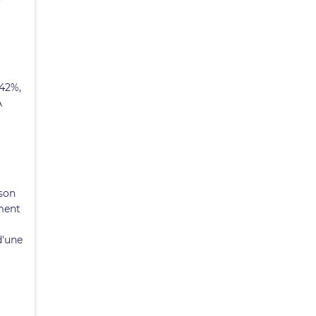
(42%,
A
 son
ement
d'une