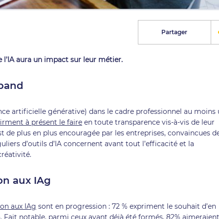
Partager
 l’IA aura un impact sur leur métier.
épand
ence artificielle générative) dans le cadre professionnel au moins
irment à présent le faire
en toute transparence vis-à-vis de leur
IA est de plus en plus encouragée par les entreprises, convaincues d
guliers d’outils d’IA concernent avant tout l’efficacité et la
réativité.
on aux IAg
on aux IAg
sont en progression : 72 % expriment le souhait d’en
 an. Fait notable, parmi ceux ayant déjà été formés, 82% aimeraien