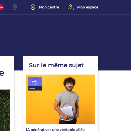
Mon centre
Mon espace
Sur le même sujet
le
IA générative : une véritable alliée